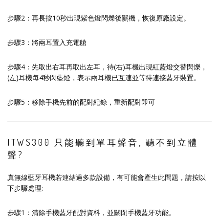
步驟2：再長按10秒出現紫色燈閃爍後關機，恢復原廠設定。
步驟3：將兩耳置入充電艙
步驟4：先取出右耳再取出左耳，待(右)耳機出現紅藍燈交替閃爍，
(左)耳機每4秒閃藍燈，表示兩耳機已互連並等待連接藍牙裝置。
步驟5：移除手機先前的配對紀錄，重新配對即可
ITWS300 只能聽到單耳聲音, 聽不到立體
聲?
真無線藍牙耳機若連結過多款設備，有可能會產生此問題，請按以
下步驟處理:
步驟1：清除手機藍牙配對資料，並關閉手機藍牙功能。