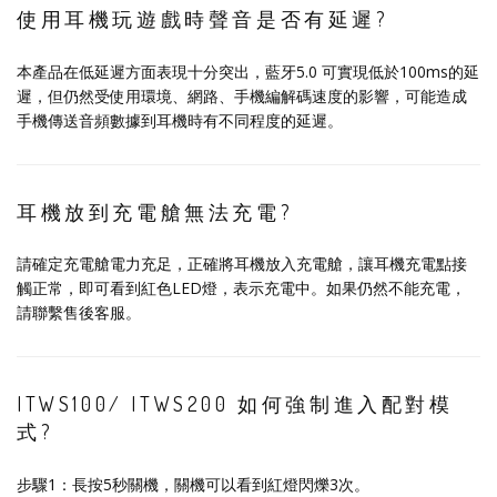
使用耳機玩遊戲時聲音是否有延遲?
本產品在低延遲方面表現十分突出，藍牙5.0 可實現低於100ms的延
遲，但仍然受使用環境、網路、手機編解碼速度的影響，可能造成
手機傳送音頻數據到耳機時有不同程度的延遲。
耳機放到充電艙無法充電?
請確定充電艙電力充足，正確將耳機放入充電艙，讓耳機充電點接
觸正常，即可看到紅色LED燈，表示充電中。如果仍然不能充電，
請聯繫售後客服。
ITWS100/ ITWS200 如何強制進入配對模
式?
步驟1：長按5秒關機，關機可以看到紅燈閃爍3次。