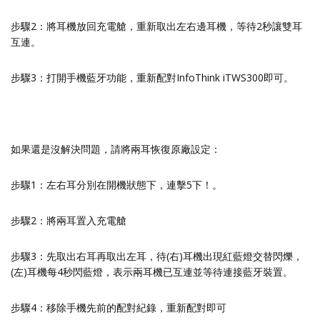
步驟2：將耳機放回充電艙，重新取出左右邊耳機，等待2秒讓雙耳
互連。
步驟3：打開手機藍牙功能，重新配對InfoThink iTWS300即可。
如果還是沒解決問題，請將兩耳恢復原廠設定：
步驟1：左右耳分別在開機狀態下，連擊5下！。
步驟2：將兩耳置入充電艙
步驟3：先取出右耳再取出左耳，待(右)耳機出現紅藍燈交替閃爍，
(左)耳機每4秒閃藍燈，表示兩耳機已互連並等待連接藍牙裝置。
步驟4：移除手機先前的配對紀錄，重新配對即可