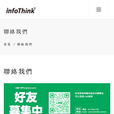
移
至
主
內
容
聯絡我們
首頁
/
聯絡我們
導
航
聯絡我們
連
結