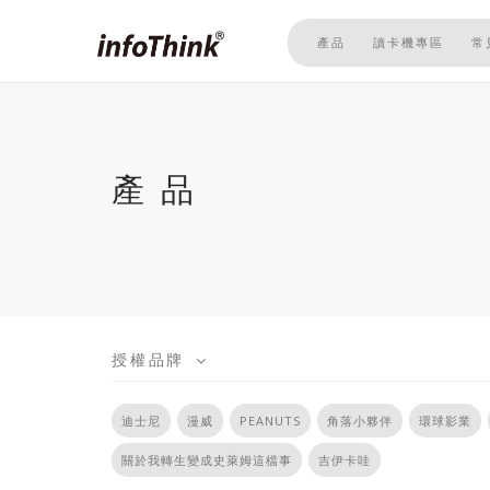
移
至
產品
讀卡機專區
常
主
內
容
產品
授權品牌
迪士尼
漫威
PEANUTS
角落小夥伴
環球影業
關於我轉生變成史萊姆這檔事
吉伊卡哇