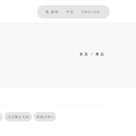
搜尋
中文
ENGLISH
首頁
/
產品
導
航
連
結
汪汪隊立大功
排球少年!!