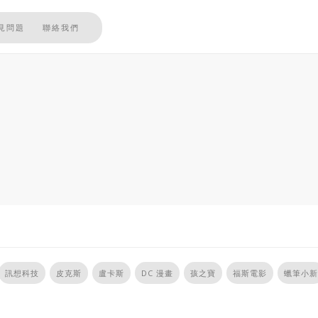
見問題
聯絡我們
訊想科技
皮克斯
盧卡斯
DC 漫畫
孩之寶
福斯電影
蠟筆小新