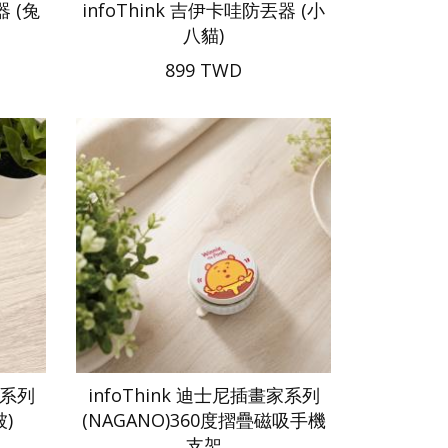
器 (兔
infoThink 吉伊卡哇防丟器 (小
八貓)
899 TWD
家系列
infoThink 迪士尼插畫家系列
被)
(NAGANO)360度摺疊磁吸手機
支架