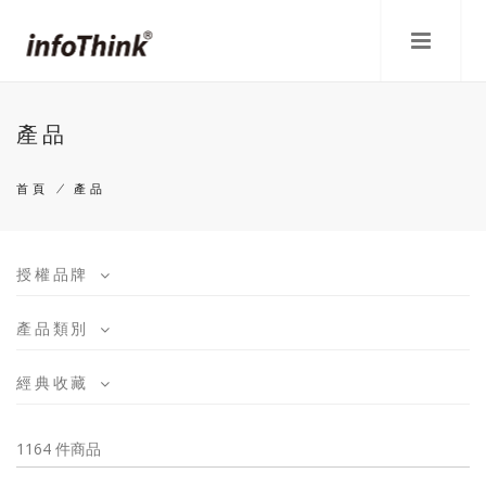
移
至
主
內
容
產品
首頁
/
產品
導
航
授權品牌
連
產品類別
結
經典收藏
1164 件商品