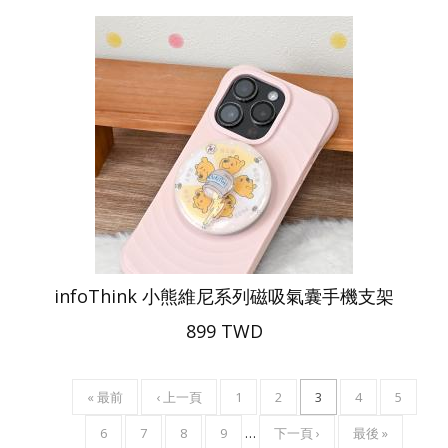
infoThink 小熊維尼系列磁吸氣囊手機支架
899 TWD
FIRST
« 最前
PREVIOUS
‹ 上一頁
頁
1
頁
2
目
3
頁
4
頁
5
Pagination
PAGE
PAGE
面
面
前
面
面
頁
6
頁
7
頁
8
頁
9
…
下
下一頁 ›
LAST
最後 »
頁