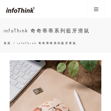
移
至
主
內
容
infoThink 奇奇蒂蒂系列藍牙滑鼠
首頁
/
infoThink 奇奇蒂蒂系列藍牙滑鼠
導
航
連
結