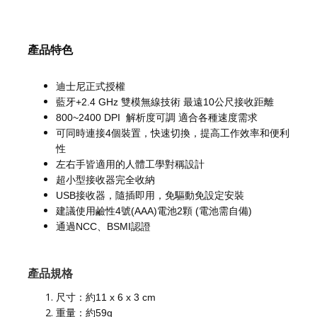
產品特色
迪士尼正式授權
藍牙+2.4 GHz 雙模無線技術 最遠10公尺接收距離
800~2400 DPI 解析度可調 適合各種速度需求
可同時連接4個裝置，快速切換，提高工作效率和便利
性
左右手皆適用的人體工學對稱設計
超小型接收器完全收納
USB接收器，隨插即用，免驅動免設定安裝
建議使用鹼性4號(AAA)電池2顆 (電池需自備)
通過NCC、BSMI認證
產品規格
尺寸：約11 x 6 x 3 cm
重量：約59g