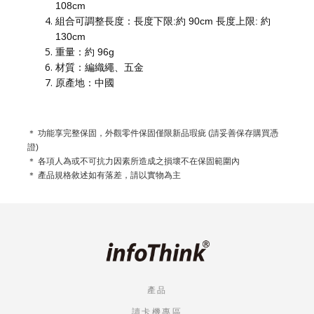
108cm
組合可調整長度：長度下限:約 90cm 長度上限: 約
130cm
重量：約 96g
材質：編織繩、五金
原產地：中國
＊ 功能享完整保固，外觀零件保固僅限新品瑕疵 (請妥善保存購買憑
證)
＊ 各項人為或不可抗力因素所造成之損壞不在保固範圍內
＊ 產品規格敘述如有落差，請以實物為主
產品
讀卡機專區