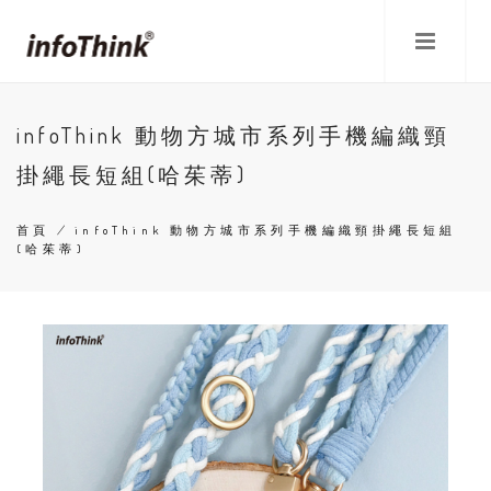
移
至
主
內
容
infoThink 動物方城市系列手機編織頸
掛繩長短組(哈茱蒂)
首頁
/
infoThink 動物方城市系列手機編織頸掛繩長短組
(哈茱蒂)
導
航
連
結