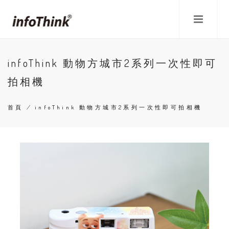
移
至
主
內
容
infoThink 動物方城市2系列一次性即可
拍相機
首頁
/
infoThink 動物方城市2系列一次性即可拍相機
導
航
連
結