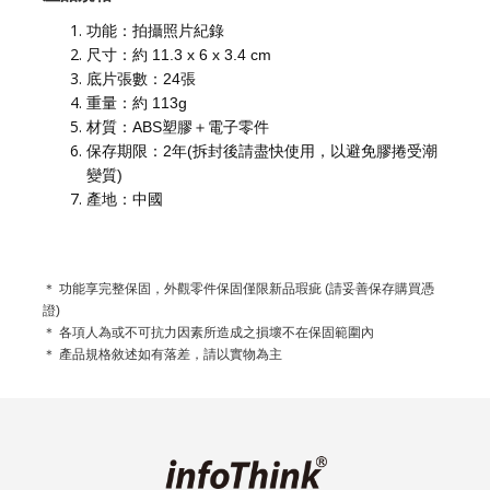
功能：拍攝照片紀錄
尺寸：約 11.3 x 6 x 3.4 cm
底片張數：24張
重量：約 113g
材質：ABS塑膠＋電子零件
保存期限：2年(拆封後請盡快使用，以避免膠捲受潮
變質)
產地：中國
＊ 功能享完整保固，外觀零件保固僅限新品瑕疵 (請妥善保存購買憑
證)
＊ 各項人為或不可抗力因素所造成之損壞不在保固範圍內
＊ 產品規格敘述如有落差，請以實物為主