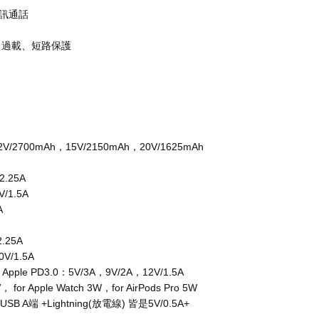
視訊通話
口過載、短路保護
/2700mAh，15V/2150mAh，20V/1625mAh
2.25A
/1.5A
A
.25A
V/1.5A
Apple PD3.0：5V/3A，9V/2A，12V/1.5A
r Apple Watch 3W，for AirPods Pro 5W
B A端 +Lightning(放電線) 皆是5V/0.5A+