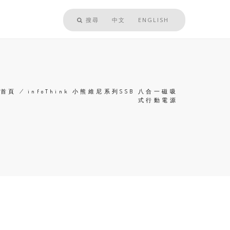
搜尋
中文
ENGLISH
首頁
/
infoThink 小熊維尼系列SSB 八合一磁吸
式行動電源
導
航
連
結