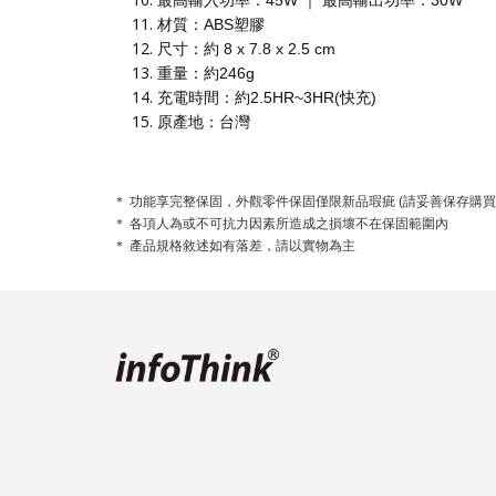
最高輸入功率：45W ｜ 最高輸出功率：30W
材質：ABS塑膠
尺寸：約 8 x 7.8 x 2.5 cm
重量：約246g
充電時間：約2.5HR~3HR(快充)
原產地：台灣
＊ 功能享完整保固，外觀零件保固僅限新品瑕疵 (請妥善保存購買
＊ 各項人為或不可抗力因素所造成之損壞不在保固範圍內
＊ 產品規格敘述如有落差，請以實物為主