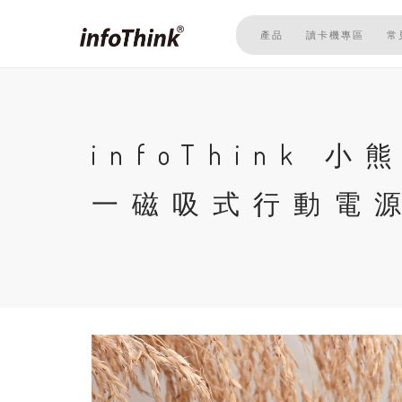
移
至
產品
讀卡機專區
常
主
內
容
infoThink 
一磁吸式行動電