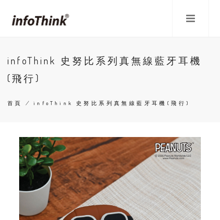
移
至
主
內
容
infoThink 史努比系列真無線藍牙耳機
(飛行)
首頁
/
infoThink 史努比系列真無線藍牙耳機(飛行)
導
航
連
結