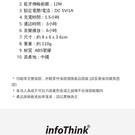
藍牙傳輸範圍：12M
額定電壓/電流：DC 5V/1A
充電時間：1.5小時
通話時間： 3小時
音樂播放： 6小時
尺寸：約 8 x 6 x 3.6cm
重量：約 110g
材質: ABS塑膠
原產地：中國
＊ 功能享完整保固，外觀零件保固僅限新品瑕疵 (請妥善保存購買憑
證)
＊ 各項人為或不可抗力因素所造成之損壞不在保固範圍內
＊ 產品規格敘述如有落差，請以實物為主