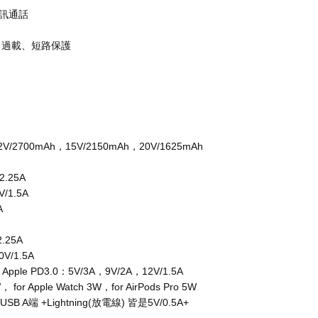
視訊通話
口過載、短路保護
/2700mAh，15V/2150mAh，20V/1625mAh
2.25A
/1.5A
A
.25A
V/1.5A
Apple PD3.0：5V/3A，9V/2A，12V/1.5A
r Apple Watch 3W，for AirPods Pro 5W
B A端 +Lightning(放電線) 皆是5V/0.5A+