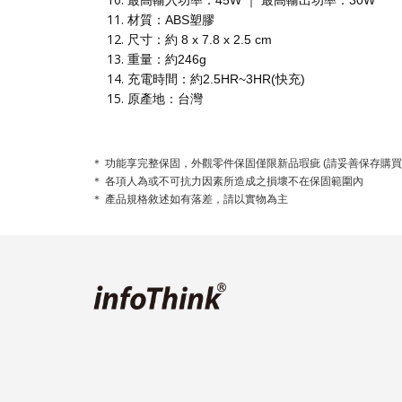
最高輸入功率：45W ｜ 最高輸出功率：30W
材質：ABS塑膠
尺寸：約 8 x 7.8 x 2.5 cm
重量：約246g
充電時間：約2.5HR~3HR(快充)
原產地：台灣
＊ 功能享完整保固，外觀零件保固僅限新品瑕疵 (請妥善保存購買
＊ 各項人為或不可抗力因素所造成之損壞不在保固範圍內
＊ 產品規格敘述如有落差，請以實物為主