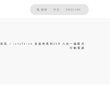
搜尋
中文
ENGLISH
首頁
/
infoThink 史迪奇系列SSB 八合一磁吸式
行動電源
導
航
連
結