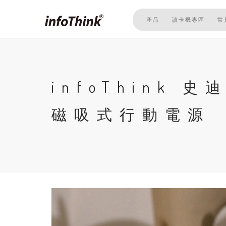
移
至
產品
讀卡機專區
常
主
內
容
infoThink 
磁吸式行動電源