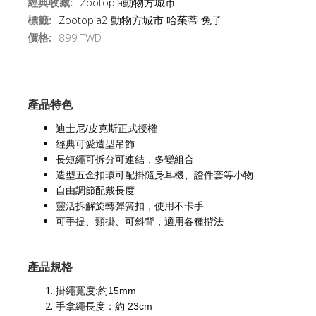
經典收藏:
Zootopia動物方城市
標籤:
Zootopia2 動物方城市 哈茱蒂 兔子
價格:
899 TWD
產品特色
迪士尼/皮克斯正式授權
經典可愛造型吊飾
長短繩可拆分可連結，多變組合
造型五金扣環可配掛隨身耳機、證件套等小物
自由調節配戴長度
靈活拆解旋轉彈簧扣，使用不卡手
可手提、頸掛、可斜背，適用各種揹法
產品規格
掛繩寬度:約15mm
手拿繩長度：約 23cm