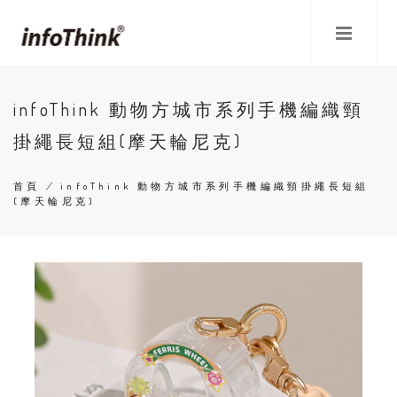
移
至
主
內
容
infoThink 動物方城市系列手機編織頸
掛繩長短組(摩天輪尼克)
首頁
/
infoThink 動物方城市系列手機編織頸掛繩長短組
(摩天輪尼克)
導
航
連
結