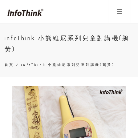
移
至
主
內
容
infoThink 小熊維尼系列兒童對講機(鵝
黃)
首頁
/
infoThink 小熊維尼系列兒童對講機(鵝黃)
導
航
連
結