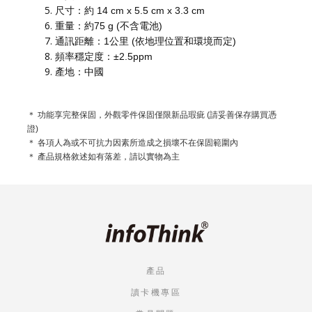
尺寸：約 14 cm x 5.5 cm x 3.3 cm
重量：約75 g (不含電池)
通訊距離：1公里 (依地理位置和環境而定)
頻率穩定度：±2.5ppm
產地：中國
＊ 功能享完整保固，外觀零件保固僅限新品瑕疵 (請妥善保存購買憑
證)
＊ 各項人為或不可抗力因素所造成之損壞不在保固範圍內
＊ 產品規格敘述如有落差，請以實物為主
產品
讀卡機專區