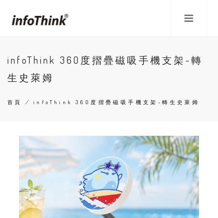
移
至
主
內
容
infoThink 360度摺疊磁吸手機支架-轉
生史萊姆
首頁
/
infoThink 360度摺疊磁吸手機支架-轉生史萊姆
導
航
連
結