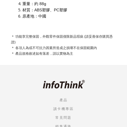
重量：約 88g
材質：ABS塑膠、PC塑膠
原產地：中國
＊ 功能享完整保固，外觀零件保固僅限新品瑕疵 (請妥善保存購買憑
證)
＊ 各項人為或不可抗力因素所造成之損壞不在保固範圍內
＊ 產品規格敘述如有落差，請以實物為主
產品
讀卡機專區
常見問題
銷售通路