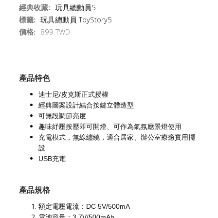
經典收藏:
玩具總動員5
標籤:
玩具總動員 ToyStory5
價格:
899 TWD
產品特色
迪士尼/皮克斯正式授權
經典圖案設計結合按鍵立體造型
可無段調節亮度
趣味紓壓按壓即可開燈、可作為氣氛應景燈使用
充電模式，無線纏繞，適合居家、辦公室療癒實用擺
設
USB充電
產品規格
額定電壓電流：DC 5V/500mA
電池容量：3.7V/500mAh