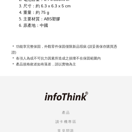
尺寸：約 6.3 x 6.3 x 5 cm
重量：約 75 g
主要材質：ABS塑膠
原產地：中國
＊ 功能享完整保固，外觀零件保固僅限新品瑕疵 (請妥善保存購買憑
證)
＊ 各項人為或不可抗力因素所造成之損壞不在保固範圍內
＊ 產品規格敘述如有落差，請以實物為主
產品
讀卡機專區
常見問題