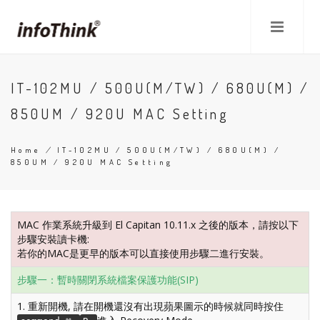
Skip
to
main
content
IT-102MU / 500U(M/TW) / 680U(M) /
850UM / 920U MAC Setting
Home
/
IT-102MU / 500U(M/TW) / 680U(M) /
850UM / 920U MAC Setting
Breadcrumb
MAC 作業系統升級到 El Capitan 10.11.x 之後的版本，請按以下
步驟安裝讀卡機:
若你的MAC是更早的版本可以直接使用步驟二進行安裝。
步驟一：暫時關閉系統檔案保護功能(SIP)
1. 重新開機, 請在開機還沒有出現蘋果圖示的時候就同時按住