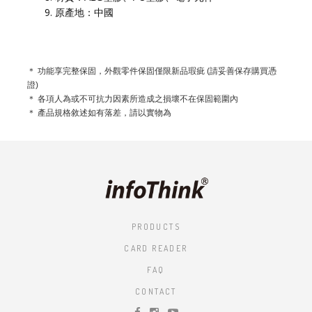
原產地：中國
＊ 功能享完整保固，外觀零件保固僅限新品瑕疵 (請妥善保存購買憑
證)
＊ 各項人為或不可抗力因素所造成之損壞不在保固範圍內
＊ 產品規格敘述如有落差，請以實物為
PRODUCTS
CARD READER
FAQ
CONTACT