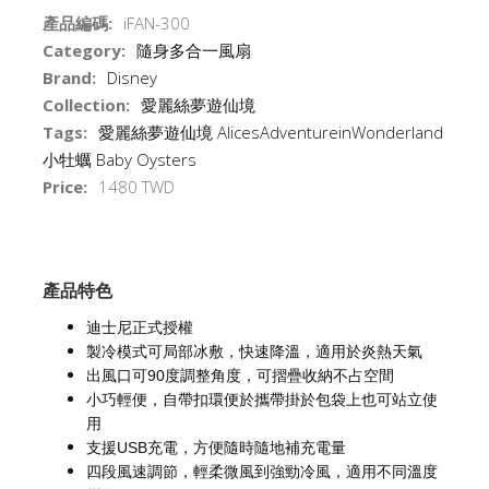
產品編碼:
iFAN-300
Category:
隨身多合一風扇
Brand:
Disney
Collection:
愛麗絲夢遊仙境
Tags:
愛麗絲夢遊仙境 AlicesAdventureinWonderland
小牡蠣 Baby Oysters
Price:
1480 TWD
產品特色
迪士尼正式授權
製冷模式可局部冰敷，快速降溫，適用於炎熱天氣
出風口可90度調整角度，可摺疊收納不占空間
小巧輕便，自帶扣環便於攜帶掛於包袋上也可站立使
用
支援USB充電，方便隨時隨地補充電量
四段風速調節，輕柔微風到強勁冷風，適用不同溫度