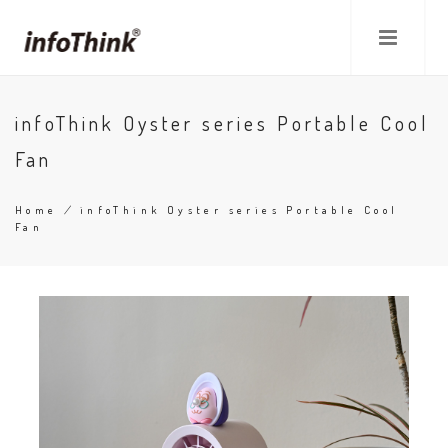
Skip
to
main
content
infoThink Oyster series Portable Cool
Fan
Home
/
infoThink Oyster series Portable Cool
Fan
Breadcrumb