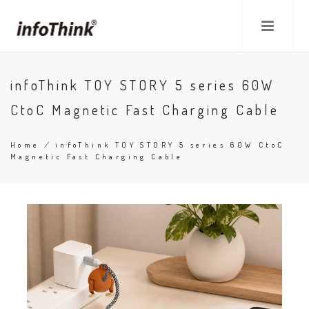
Skip
to
main
content
infoThink TOY STORY 5 series 60W
CtoC Magnetic Fast Charging Cable
Home
/
infoThink TOY STORY 5 series 60W CtoC
Magnetic Fast Charging Cable
Breadcrumb