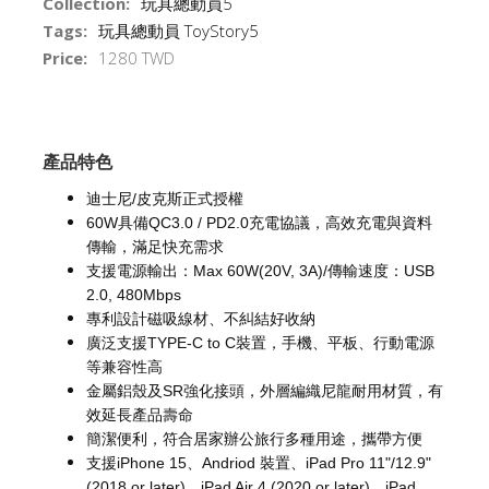
Collection:
玩具總動員5
Tags:
玩具總動員 ToyStory5
Price:
1280 TWD
產品特色
迪士尼/皮克斯正式授權
60W具備QC3.0 / PD2.0充電協議，高效充電與資料
傳輸，滿足快充需求
支援電源輸出：Max 60W(20V, 3A)/傳輸速度：USB
2.0, 480Mbps
專利設計磁吸線材、不糾結好收納
廣泛支援TYPE-C to C裝置，手機、平板、行動電源
等兼容性高
金屬鋁殼及SR強化接頭，外層編織尼龍耐用材質，有
效延長產品壽命
簡潔便利，符合居家辦公旅行多種用途，攜帶方便
支援iPhone 15、Andriod 裝置、iPad Pro 11"/12.9"
(2018 or later)、iPad Air 4 (2020 or later)、iPad