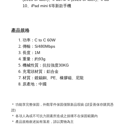
10、iPad mini 6等新款手機
產品規格
功率：C to C 60W
傳輸：S/480Mbps
長度：1M
重量：約93g
機械性質：抗拉強度30KG
充電頭材質：鋁合金
材質：鍍錫銅、PE、橡膠磁、尼龍
原產地：中國
＊ 功能享完整保固，外觀零件保固僅限新品瑕疵 (請妥善保存購買憑
證)
＊ 各項人為或不可抗力因素所造成之損壞不在保固範圍內
＊ 產品規格敘述如有落差，請以實物為主