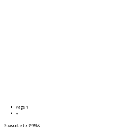
Page 1
Pagination
Next
››
page
Subscribe to 史努比