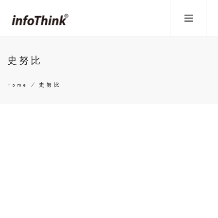
Skip
to
main
content
史努比
Home
/
史努比
Breadcrumb