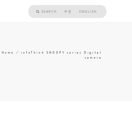
SEARCH
中文
ENGLISH
Home
/
infoThink SNOOPY series Digital
camera
Breadcrumb