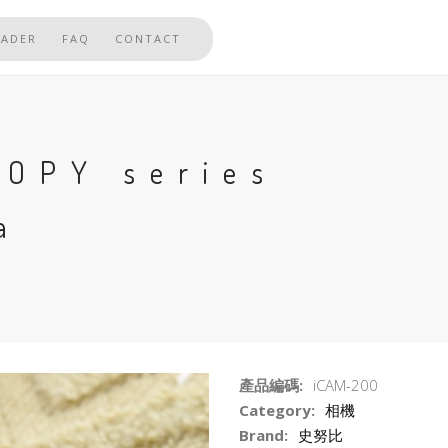
EADER
FAQ
CONTACT
OOPY series
a
產品編碼:
iCAM-200
Category:
相機
Brand:
史努比