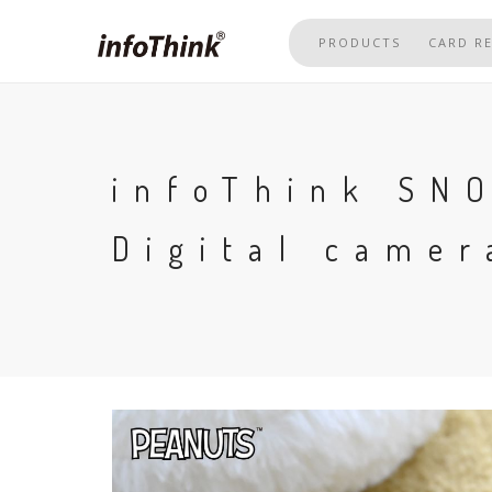
Skip
to
PRODUCTS
CARD R
main
content
infoThink SN
Digital camer