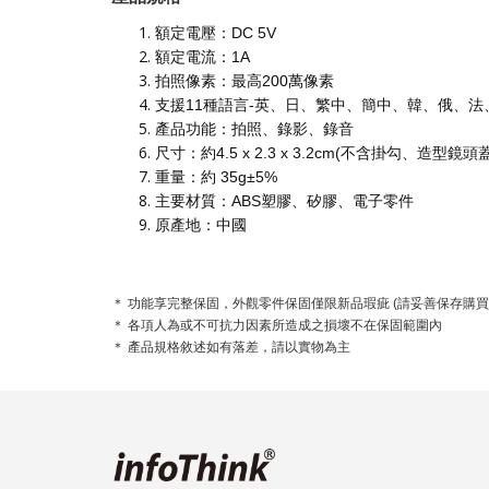
額定電壓：DC 5V
額定電流：1A
拍照像素：最高200萬像素
支援11種語言-英、日、繁中、簡中、韓、俄、
產品功能：拍照、錄影、錄音
尺寸：約4.5 x 2.3 x 3.2cm(不含掛勾、造型鏡頭蓋
重量：約 35g±5%
主要材質：ABS塑膠、矽膠、電子零件
原產地：中國
＊ 功能享完整保固，外觀零件保固僅限新品瑕疵 (請妥善保存購買
＊ 各項人為或不可抗力因素所造成之損壞不在保固範圍內
＊ 產品規格敘述如有落差，請以實物為主