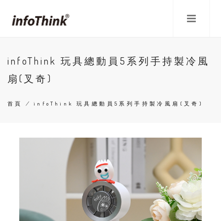
移
至
主
內
容
infoThink 玩具總動員5系列手持製冷風
扇(叉奇)
首頁
/
infoThink 玩具總動員5系列手持製冷風扇(叉奇)
導
航
連
結