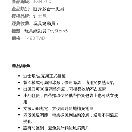
產品編碼:
iFAN-300
產品類別:
隨身多合一風扇
授權品牌:
迪士尼
經典收藏:
玩具總動員5
標籤:
玩具總動員 ToyStory5
價格:
1480 TWD
產品特色
迪士尼/皮克斯正式授權
製冷模式可局部冰敷，快速降溫，適用於炎熱天氣
出風口可90度調整角度，可摺疊收納不占空間
小巧輕便，自帶扣環便於攜帶掛於包袋上也可站立使
用
支援USB充電，方便隨時隨地補充電量
四段風速調節，輕柔微風到強勁冷風，適用不同溫度
變化
設有防護網，避免意外觸碰風扇葉片