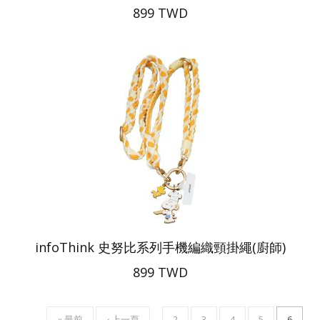
899 TWD
infoThink 史努比系列手機編織頸掛繩(廚師)
899 TWD
FIRST
« 最前
PREVIOUS
‹ 上一頁
…
頁
2
頁
3
頁
4
頁
5
目
6