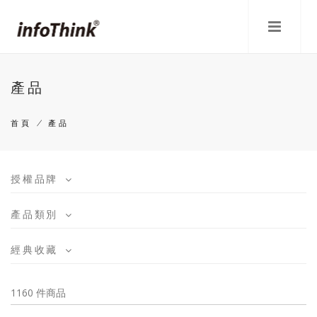
移
至
主
內
容
產品
首頁
/
產品
導
航
授權品牌
連
產品類別
結
經典收藏
1160 件商品