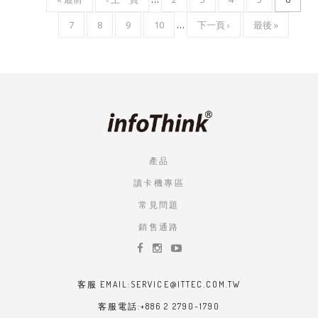
Pagination
PAGE
PAGE
面
面
面
面
前
頁
7
頁
8
頁
9
頁
10
…
下
下一頁 ›
LAST
最後 »
頁
面
面
面
面
一
PAGE
面
頁
產品
讀卡機專區
常見問題
銷售通路
客服 EMAIL:SERVICE@ITTEC.COM.TW
客服電話:+886 2 2790-1790