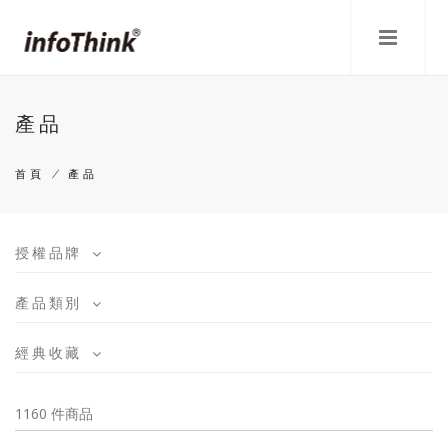
移
至
主
內
容
產品
首頁
/
產品
導
航
授權品牌
連
產品類別
結
經典收藏
1160 件商品