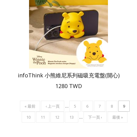
infoThink 小熊維尼系列磁吸充電盤(開心)
1280 TWD
FIRST
« 最前
PREVIOUS
‹ 上一頁
…
頁
5
頁
6
頁
7
頁
8
目
9
Pagination
PAGE
PAGE
面
面
面
面
前
頁
10
頁
11
頁
12
頁
13
…
下
下一頁 ›
LAST
最後 »
頁
面
面
面
面
一
PAGE
面
頁